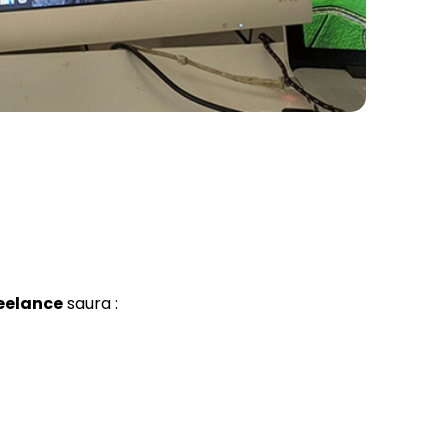
reelance
saura :