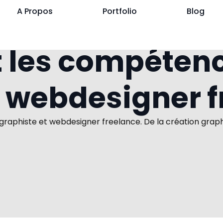
A Propos
Portfolio
Blog
t les compéten
t webdesigner f
graphiste et webdesigner freelance. De la création graph