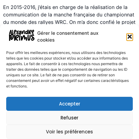
En 2015-2016, j’étais en charge de la réalisation de la
communication de la manche française du championnat
du monde des rallyes WRC. On m’a donc confié le projet
de réalisation des affiches de l’événement que j’ai pu
Gérer le consentement aux
décliner sur plusieurs supports de communication. Le
cookies
Tour de Corse est un événement majeur, il réunit les
meilleurs pilotes mondiaux de la discipline.
Pour offrir les meilleures expériences, nous utilisons des technologies
telles que les cookies pour stocker et/ou accéder aux informations des
appareils. Le fait de consentir à ces technologies nous permettra de
←
Suivant
traiter des données telles que le comportement de navigation ou les ID
uniques sur ce site. Le fait de ne pas consentir ou de retirer son
consentement peut avoir un effet négatif sur certaines caractéristiques
et fonctions.
Accepter
Refuser
© 2026 Alexandre PRIMUS
Voir les préférences