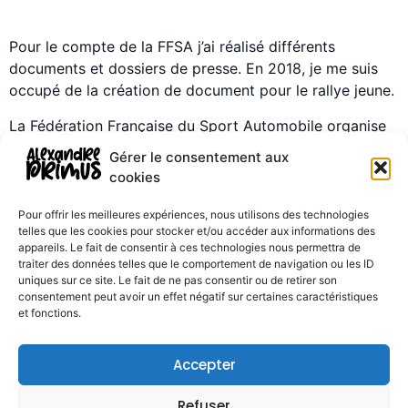
Pour le compte de la FFSA j’ai réalisé différents
documents et dossiers de presse. En 2018, je me suis
occupé de la création de document pour le rallye jeune.
La Fédération Française du Sport Automobile organise
depuis 1994 Rallye Jeunes FFSA, une opération de
Gérer le consentement aux
détection de jeunes pilotes de rallye dont Sébastien
cookies
Ogier, Yohan Rossel et Adrien Fourmaux sont
notamment issus.
Pour offrir les meilleures expériences, nous utilisons des technologies
telles que les cookies pour stocker et/ou accéder aux informations des
appareils. Le fait de consentir à ces technologies nous permettra de
Prochain
→
traiter des données telles que le comportement de navigation ou les ID
uniques sur ce site. Le fait de ne pas consentir ou de retirer son
consentement peut avoir un effet négatif sur certaines caractéristiques
et fonctions.
Accepter
Refuser